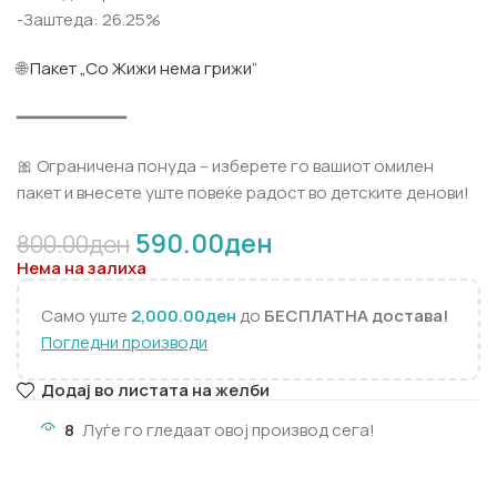
-Заштеда: 26.25%
🌐
Пакет „Со Жижи нема грижи“
━━━━━━━━━━━
🎀 Ограничена понуда – изберете го вашиот омилен
пакет и внесете уште повеќе радост во детските денови!
590.00
ден
800.00
ден
Нема на залиха
Само уште
2,000.00
ден
до
БЕСПЛАТНА достава!
Погледни производи
Додај во листата на желби
8
Луѓе го гледаат овој производ сега!