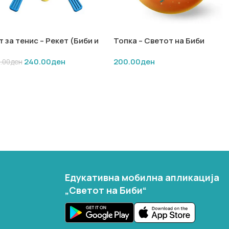
 за тенис – Рекет (Биби и
Топка – Светот на Биби
би)
240.00
ден
200.00
ден
.00
ден
ОДАЈ ВО КОШНИЧКА
ДОДАЈ ВО КОШНИЧКА
Едукативна мобилна апликација
„Светот на Биби“