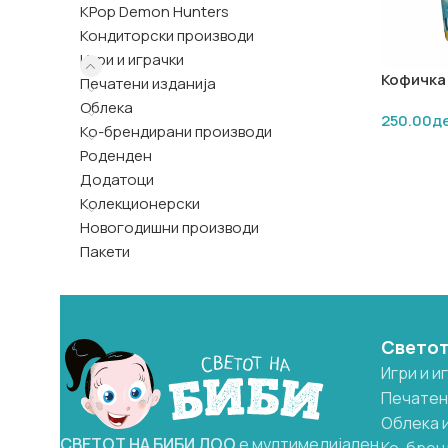
KPop Demon Hunters
Кондиторски производи
Игри и играчки
Кофичка 
Печатени изданија
Облека
250.00
д
Ко-брендирани производи
ДОДАЈ 
Роденден
Додатоци
Колекционерски
Новогодишни производи
Пакети
Светот
Игри и и
Печатен
Облека 
СВЕТОТ
НА
БИБИ
ДОО
е мултимедијален
Ко-брен