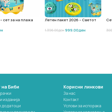
– сет за на плажа
Летен пакет 2026 – Светот
Сет
на Биби
Бо
ен
999.00
ден
1,396.00
ден
300
ВО КОШНИЧКА
ДОДАЈ ВО КОШНИЧКА
Д
 на Биби
Корисни линкови
грачки
За нас
и изданија
Контакт
и додатоци
Услови за испорака
дирани производи
Услови за користење