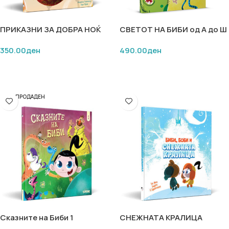
ПРИКАЗНИ ЗА ДОБРА НОЌ
СВЕТОТ НА БИБИ од А до Ш
НА МАМА АНА 2
350.00
ден
490.00
ден
ДОДАЈ ВО КОШНИЧКА
ДОДАЈ ВО КОШНИЧКА
РАСПРОДАДЕН
Сказните на Биби 1
СНЕЖНАТА КРАЛИЦА
(премиум издание)
(премиум издание)