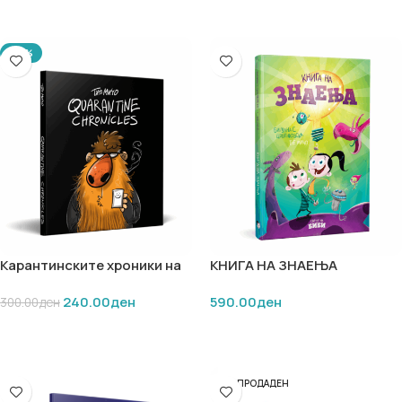
-20%
Карантинските хроники на
КНИГА НА ЗНАЕЊА
Тхе Мичо
240.00
ден
590.00
ден
300.00
ден
ДОДАЈ ВО КОШНИЧКА
ДОДАЈ ВО КОШНИЧКА
РАСПРОДАДЕН