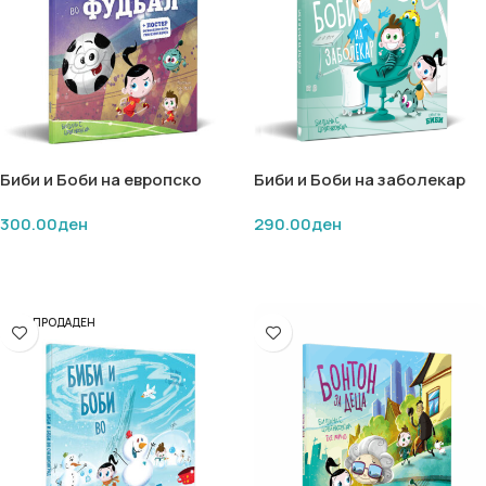
Биби и Боби на европско
Биби и Боби на заболекар
првенство во фудбал
(картонска сликовница)
300.00
ден
290.00
ден
ПРОЧИТАЈ ПОВЕЌЕ
ДОДАЈ ВО КОШНИЧКА
РАСПРОДАДЕН