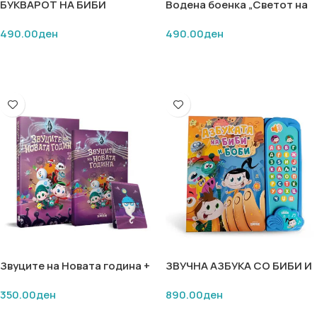
БУКВАРОТ НА БИБИ
Водена боенка „Светот на
Биби“
490.00
ден
490.00
ден
ДОДАЈ ВО КОШНИЧКА
ДОДАЈ ВО КОШНИЧКА
Звуците на Новата година +
ЗВУЧНА АЗБУКА СО БИБИ И
карти „Меморија“
БОБИ
350.00
ден
890.00
ден
ДОДАЈ ВО КОШНИЧКА
ДОДАЈ ВО КОШНИЧКА