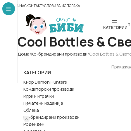
ЗА НАС
КОНТАКТ
УСЛОВИ ЗА ИСПОРАКА
П
КАТЕГОРИИ
Cool Bottles & Св
Дома
Ко-брендирани производи
Cool Bottles & Свет
Прикажан
КАТЕГОРИИ
KPop Demon Hunters
Кондиторски производи
Игри и играчки
Печатени изданија
Облека
Ко-брендирани производи
Роденден