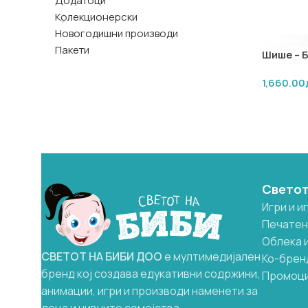
Додатоци
Колекционерски
Новогодишни производи
Пакети
Шише – Б
1,660.00
ДОДАЈ 
Светот
Игри и и
Печатен
Облека 
СВЕТОТ
НА
БИБИ
ДОО
е мултимедијален
Ко-брен
бренд кој создава едукативни содржини,
Промоц
анимации, игри и производи наменети за
деца и нивните семејства.