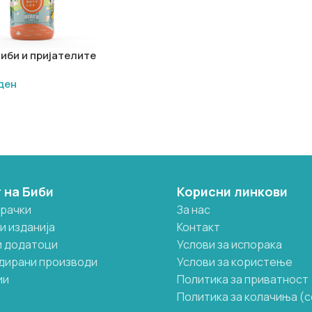
иби и пријателите
ден
ВО КОШНИЧКА
 на Биби
Корисни линкови
грачки
За нас
и изданија
Контакт
и додатоци
Услови за испорака
дирани производи
Услови за користење
ии
Политика за приватност
Политика за колачиња (c