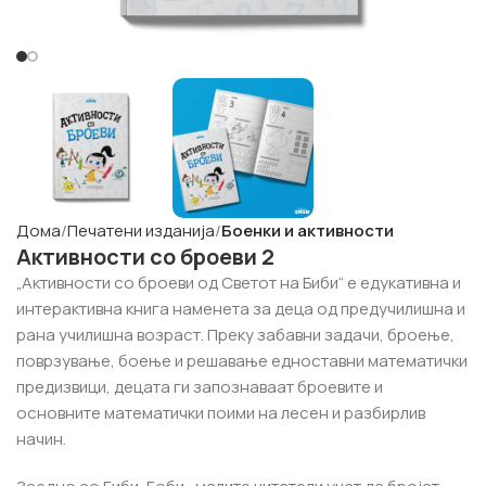
Дома
Печатени изданија
Боенки и активности
Активности со броеви 2
„Активности со броеви од Светот на Биби“ е едукативна и
интерактивна книга наменета за деца од предучилишна и
рана училишна возраст. Преку забавни задачи, броење,
поврзување, боење и решавање едноставни математички
предизвици, децата ги запознаваат броевите и
основните математички поими на лесен и разбирлив
начин.