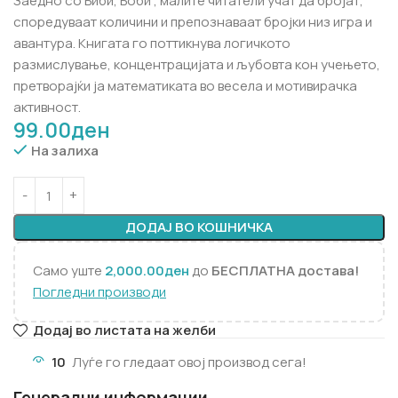
Заедно со Биби, Боби , малите читатели учат да бројат,
споредуваат количини и препознаваат бројки низ игра и
авантура. Книгата го поттикнува логичкото
размислување, концентрацијата и љубовта кон учењето,
претворајќи ја математиката во весела и мотивирачка
активност.
99.00
ден
На залиха
ДОДАЈ ВО КОШНИЧКА
Само уште
2,000.00
ден
до
БЕСПЛАТНА достава!
Погледни производи
Додај во листата на желби
10
Луѓе го гледаат овој производ сега!
Генерални информации