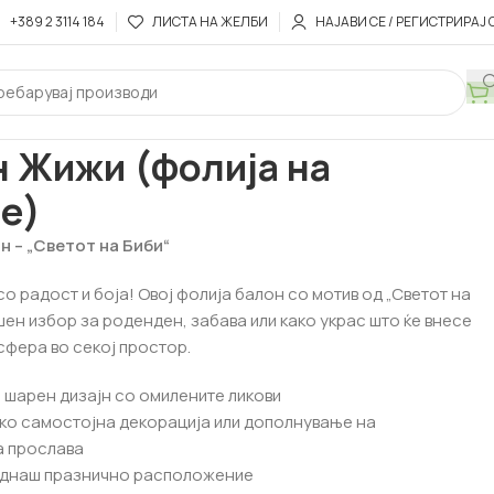
+389 2 3114 184
ЛИСТА НА ЖЕЛБИ
НАЈАВИ СЕ / РЕГИСТРИРАЈ 
оци
Балон Жижи (фолија на стапче)
н Жижи (фолија на
е)
н – „Светот на Биби“
о радост и боја! Овој фолија балон со мотив од „Светот на
шен избор за роденден, забава или како украс што ќе внесе
сфера во секој простор.
и шарен дизајн со омилените ликови
ако самостојна декорација или дополнување на
 прослава
еднаш празнично расположение