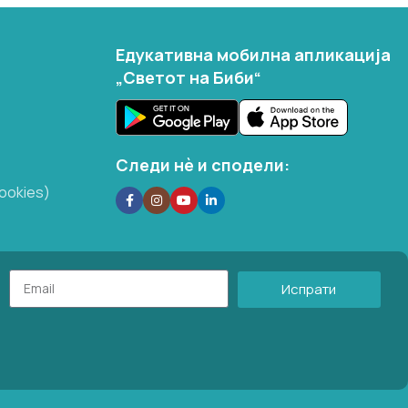
Едукативна мобилна апликација
„Светот на Биби“
Следи нѐ и сподели:
ookies)
Испрати