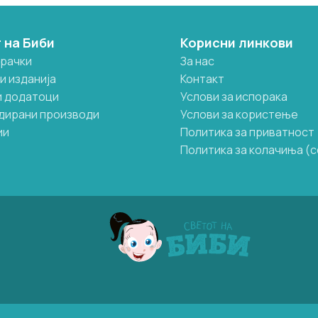
 на Биби
Корисни линкови
грачки
За нас
и изданија
Контакт
и додатоци
Услови за испорака
дирани производи
Услови за користење
ии
Политика за приватност
Политика за колачиња (c