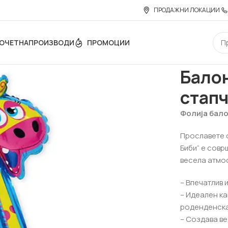
ПРОДАЖНИ ЛОКАЦИИ
ОЧЕТНА
ПРОИЗВОДИ
ПРОМОЦИИ
Дома
Додат
Бало
стапч
Фолија бало
Прославете с
Биби“ е совр
весела атмо
– Впечатлив 
– Идеален к
роденденска
– Создава в