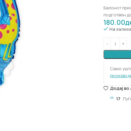
Балонот прис
подготвен да
180.00
д
На залих
Само уш
производ
Додај во
17
Луѓ