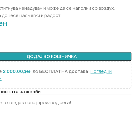
тигнува ненадуван и може да се наполни со воздух,
 донесе насмевки и радост.
ен
а
ДОДАЈ ВО КОШНИЧКА
те
2,000.00
ден
до
БЕСПЛАТНА достава!
Погледни
и
 листата на желби
е го гледаат овој производ сега!