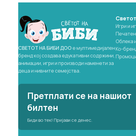
Светот
Игри и и
Печатен
Облека 
СВЕТОТ
НА
БИБИ
ДОО
е мултимедијален
Ко-брен
бренд кој создава едукативни содржини,
Промоц
анимации, игри и производи наменети за
деца и нивните семејства.
Претплати се на нашиот
билтен
Биди во тек! Пријави се денес.