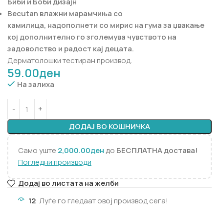
Биби и Боби дизајн
Becutan влажни марамчиња со
камилица, надополнети со мирис на гума за џвакање
кој дополнително го зголемува чувството на
задоволство и радост кај децата.
Дерматолошки тестиран производ.
59.00
ден
На залиха
ДОДАЈ ВО КОШНИЧКА
Само уште
2,000.00
ден
до
БЕСПЛАТНА достава!
Погледни производи
Додај во листата на желби
12
Луѓе го гледаат овој производ сега!