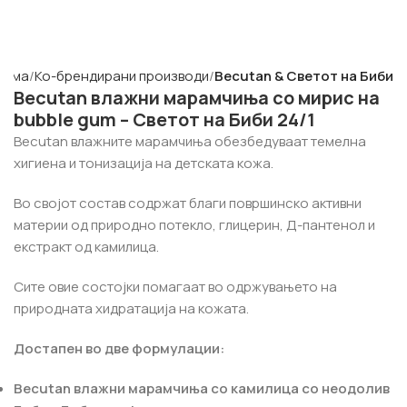
Дома
Ко-брендирани производи
Becutan & Светот на Биби
Becutan влажни марамчиња со мирис на
bubble gum – Светот на Биби 24/1
Becutan влажните марамчиња обезбедуваат темелна
хигиена и тонизација на детската кожа.
Во својот состав содржат благи површинско активни
материи од природно потекло, глицерин, Д-пантенол и
екстракт од камилица.
Сите овие состојки помагаат во одржувањето на
природната хидратација на кожата.
Достапен во две формулации:
Becutan влажни марамчиња со камилица со неодолив