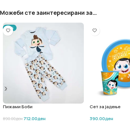
Можеби сте заинтересирани за…
-20%
Пижами Боби
Сет за јадење
712.00
ден
390.00
ден
890.00
ден
ИЗБЕРИ ОПЦИИ
ДОДАЈ ВО КОШНИЧ