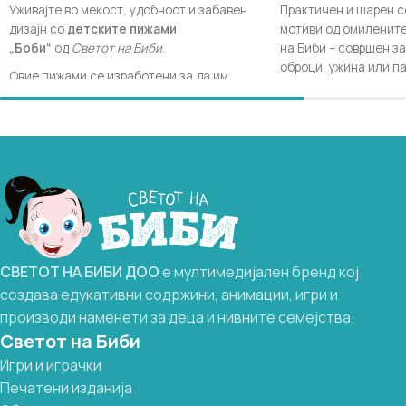
Уживајте во мекост, удобност и забавен
Практичен и шарен с
дизајн со
детските пижами
мотиви од омилените
„Боби“
од
Светот на Биби
.
на Биби – совршен з
оброци, ужина или па
Овие пижами се изработени за да им
комбинира забава и 
обезбедат на децата пријатно чувство и
прави оброците пора
топлина во текот на ноќта, со шарени
најмалите и го потт
мотиви на омилениот лик што ја прави
користење на прибор
ноќната рутина поинтересна и повесела.
Идеален за деца – со
Пижамите „Боби“ се практична и весела
лесни за употреба е
опција за секојдневна удобност дома, со
Забава и практичност
квалитетен материјал што обезбедува
оброците поинтересн
пријатен сон и максимална удобност.
Достапни последни количини број 1,8 и 9
СВЕТОТ
НА
БИБИ
ДОО
е мултимедијален бренд кој
создава едукативни содржини, анимации, игри и
производи наменети за деца и нивните семејства.
Светот на Биби
Игри и играчки
Печатени изданија