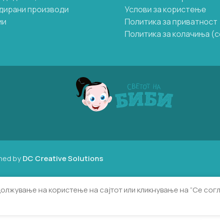
дирани производи
Услови за користење
ии
Политика за приватност
Политика за колачиња (c
ned by
DC Creative Solutions
должување на користење на сајтот или кликнување на “Се сог