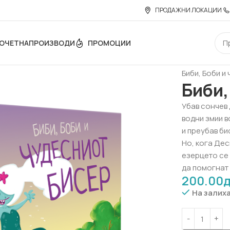
ПРОДАЖНИ ЛОКАЦИИ
ОЧЕТНА
ПРОИЗВОДИ
ПРОМОЦИИ
Дома
Печат
Биби, Боби и
Биби,
Убав сончев 
водни змии 
и преубав би
Но, кога Дес
езерцето се 
да помогнат и
200.00
На залих