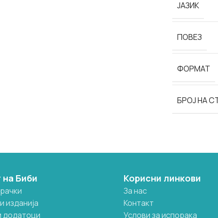
ЈАЗИК
ПОВЕЗ
ФОРМАТ
БРОЈ НА 
 на Биби
Корисни линкови
грачки
За нас
и изданија
Контакт
и додатоци
Услови за испорака