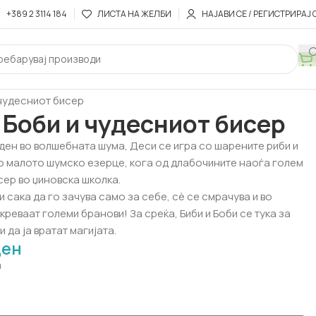
+389 2 3114 184
ЛИСТА НА ЖЕЛБИ
НАЈАВИ СЕ / РЕГИСТРИРАЈ 
ени изданија
Сликовници "Сказните на Биби"
 чудесниот бисер
 Боби и чудесниот бисер
ден во волшебната шума, Деси се игра со шарените риби и
во малото шумско езерце, кога од длабочините наоѓа голем
сер во џиновска школка.
и сака да го зачува само за себе, сè се смрачува и во
креваат големи бранови! За среќа, Биби и Боби се тука за
 да ја вратат магијата.
ден
а