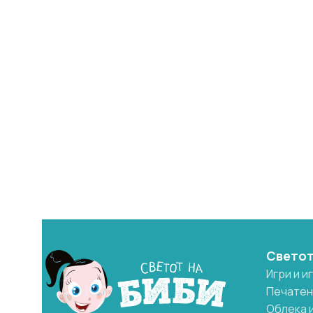
Светот
Игри и и
Печатен
Облека 