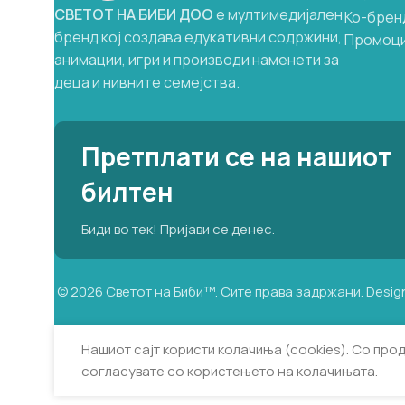
СВЕТОТ
НА
БИБИ
ДОО
е мултимедијален
Ко-брен
бренд кој создава едукативни содржини,
Промоц
анимации, игри и производи наменети за
деца и нивните семејства.
Претплати се на нашиот
билтен
Биди во тек! Пријави се денес.
©
2026
Светот на Биби™. Сите права задржани. Desig
Нашиот сајт користи колачиња (cookies). Со про
согласувате со користењето на колачињата.