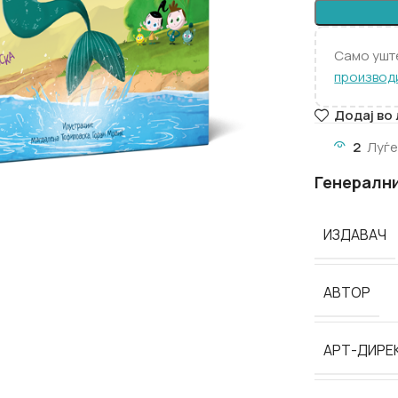
Само уш
производ
Додај во
2
Луѓе
Генералн
ИЗДАВАЧ
АВТОР
АРТ-ДИРЕ