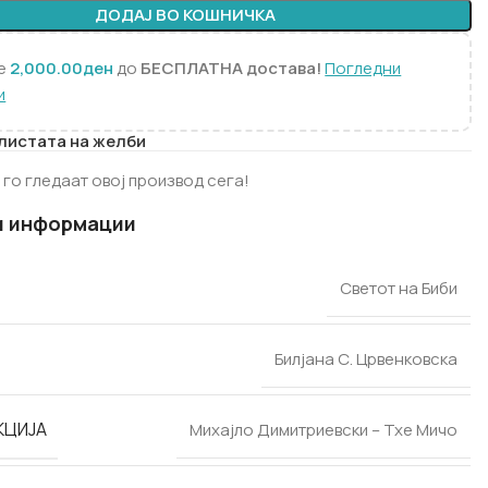
ДОДАЈ ВО КОШНИЧКА
те
2,000.00
ден
до
БЕСПЛАТНА достава!
Погледни
и
 листата на желби
 го гледаат овој производ сега!
и информации
Светот на Биби
Билјана С. Црвенковска
КЦИЈА
Михајло Димитриевски – Тхе Мичо