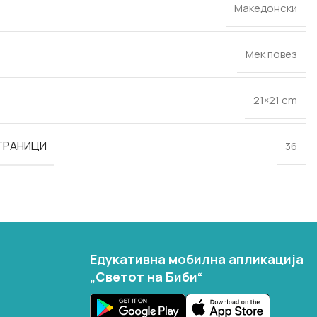
Македонски
Мек повез
21×21 cm
СТРАНИЦИ
36
Едукативна мобилна апликација
„Светот на Биби“