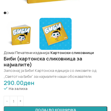
Дома
Печатени изданија
Картонски сликовници
Биби (картонска сликовница за
најмалите)
Запознај ја Биби! Картонска едиција со ликовите од
„Светот на Биби“ за најмалите наши обожаватели.
290.00
ден
На залиха
ДОДАЈ ВО КОШНИЧКА