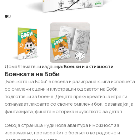
Дома
Печатени изданија
Боенки и активности
Боенката на Боби
„Боенката на Боби“ е весела и разиграна книга исполнета
со омилени сцени и илустрации од светот на Боби,
подготвени за боење. Децата преку креативна игра ги
оживуваат ликовите со своите омилени бои, развивајќи ја
фантазијата, фината моторика и чувството за детал.
Секоја страница нуди нова авантура и можност за
изразување, претворајќи го боењето во радосно и