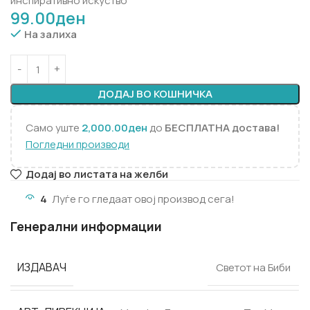
инспиративно искуство
99.00
ден
На залиха
ДОДАЈ ВО КОШНИЧКА
Само уште
2,000.00
ден
до
БЕСПЛАТНА достава!
Погледни производи
Додај во листата на желби
4
Луѓе го гледаат овој производ сега!
Генерални информации
ИЗДАВАЧ
Светот на Биби