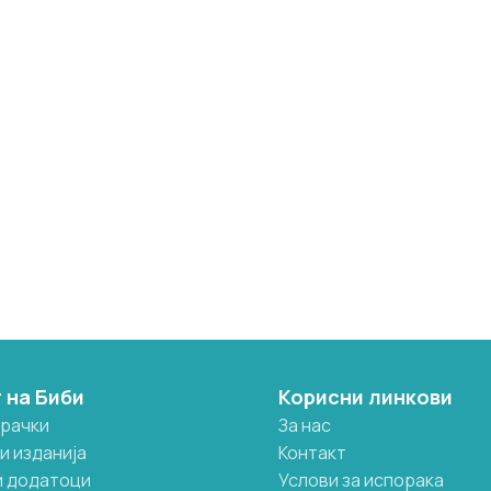
 на Биби
Корисни линкови
грачки
За нас
и изданија
Контакт
и додатоци
Услови за испорака