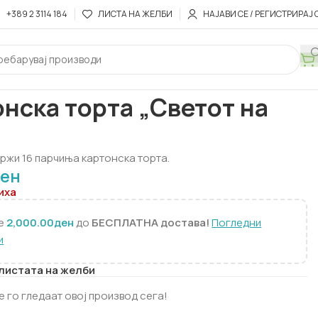
+389 2 3114 184
ЛИСТА НА ЖЕЛБИ
НАЈАВИ СЕ / РЕГИСТРИРАЈ 
ден
Картонска торта „Светот на Биби“
нска торта „Светот на
“
ржи 16 парчиња картонска торта.
ен
иха
те
2,000.00
ден
до
БЕСПЛАТНА достава!
Погледни
и
 листата на желби
е го гледаат овој производ сега!