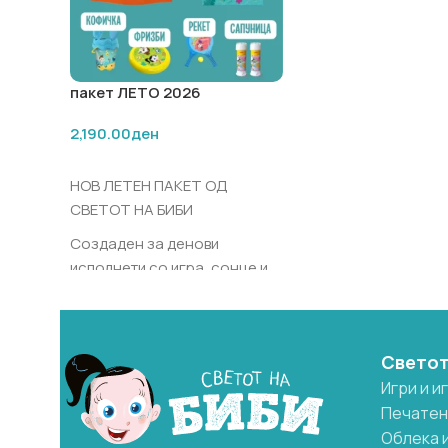
пакет ЛЕТО 2026
2,190.00
ден
ДОДАЈ ВО КОШНИЧКА
НОВ ЛЕТЕН ПАКЕТ ОД
СВЕТОТ НА БИБИ
Создаден за денови
исполнети со игра, сонце и
летни авантури.
Пакетот содржи: – Пелерина
– Пешкир
Светот
– Фризби
Игри и и
– Кофичка, сет за плажа
Печатен
– Тенис сет
Облека 
– 2 bubbles сапуници