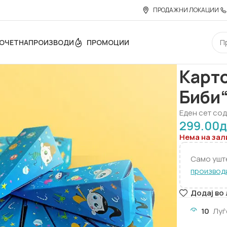
ПРОДАЖНИ ЛОКАЦИИ
ОЧЕТНА
ПРОИЗВОДИ
ПРОМОЦИИ
Дома
Роден
Карто
Биби
Еден сет сод
299.00
д
Нема на зал
Само уш
производ
Додај во
10
Луѓ