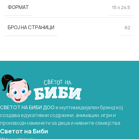
ФОРМАТ
15 х 24.5
БРОЈ НА СТРАНИЦИ
62
СВЕТОТ
НА
БИБИ
ДОО
е мултимедијален бренд кој
создава едукативни содржини, анимации, игри и
производи наменети за деца и нивните семејства.
Светот на Биби