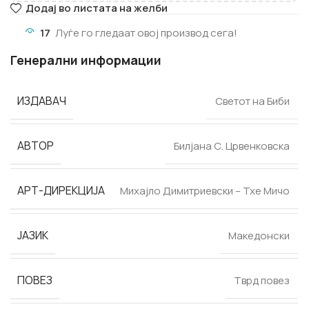
Додај во листата на желби
17
Луѓе го гледаат овој производ сега!
Генерални информации
ИЗДАВАЧ
Светот на Биби
АВТОР
Билјана С. Црвенковска
АРТ-ДИРЕКЦИЈА
Михајло Димитриевски – Тхе Мичо
ЈАЗИК
Македонски
ПОВЕЗ
Тврд повез