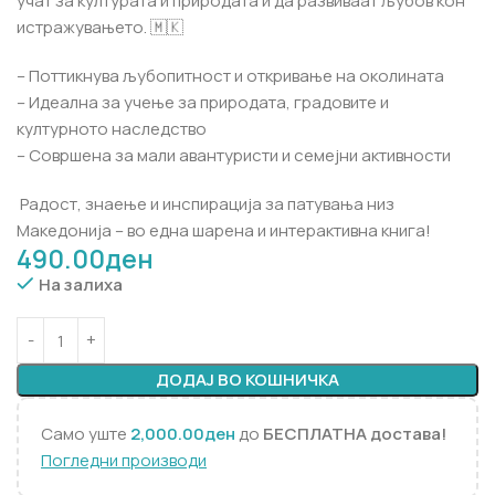
учат за културата и природата и да развиваат љубов кон
истражувањето. 🇲🇰
– Поттикнува љубопитност и откривање на околината
– Идеална за учење за природата, градовите и
културното наследство
– Совршена за мали авантуристи и семејни активности
Радост, знаење и инспирација за патувања низ
Македонија – во една шарена и интерактивна книга!
490.00
ден
На залиха
ДОДАЈ ВО КОШНИЧКА
Само уште
2,000.00
ден
до
БЕСПЛАТНА достава!
Погледни производи