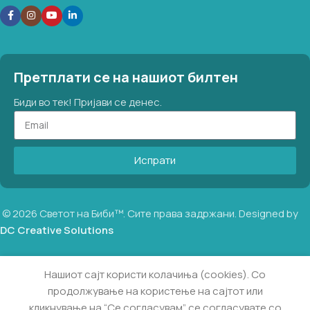
Претплати се на нашиот билтен
Биди во тек! Пријави се денес.
Испрати
©
2026
Светот на Биби™. Сите права задржани. Designed by
DC Creative Solutions
Моите
Нашиот сајт користи колачиња (cookies). Со
омилени
продолжување на користење на сајтот или
места
На
0
490.00
ден
залиха
(Книга +
кликнување на “Се согласувам” се согласувате со