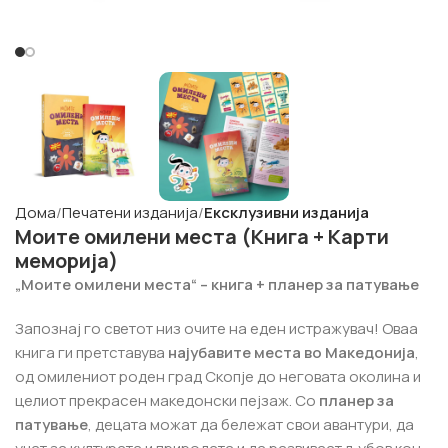
Дома
Печатени изданија
Ексклузивни изданија
Моите омилени места (Книга + Карти
меморија)
„Моите омилени места“ – книга + планер за патување
Запознај го светот низ очите на еден истражувач! Оваа
книга ги претставува
најубавите места во Македонија
,
од омилениот роден град Скопје до неговата околина и
целиот прекрасен македонски пејзаж. Со
планер за
патување
, децата можат да бележат свои авантури, да