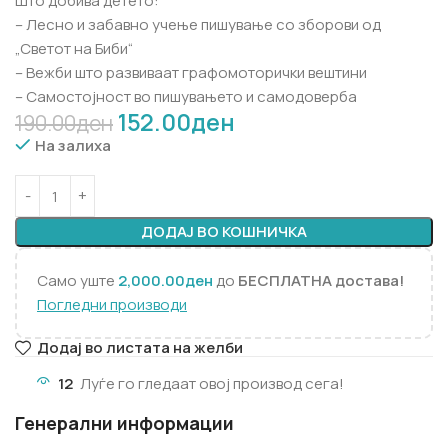
Што добива детето:
– Лесно и забавно учење пишување со зборови од
„Светот на Биби“
– Вежби што развиваат графомоторички вештини
– Самостојност во пишувањето и самодоверба
152.00
ден
190.00
ден
На залиха
ДОДАЈ ВО КОШНИЧКА
Само уште
2,000.00
ден
до
БЕСПЛАТНА достава!
Погледни производи
Додај во листата на желби
12
Луѓе го гледаат овој производ сега!
Генерални информации