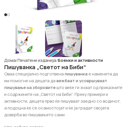
Дома
Печатени изданија
Боенки и активности
Пишуванка „Светот на Биби“
Оваа специјално подготвена
пишуванка
е наменета да
им помогне на децата да
вежбаат и усовршуваат
пишување на зборовите
што веќе ги знаат од приказните
и содржините на „Светот на Биби“. Преку примери и
активности, децата прво ќе пишуваат заедно со водичот,
а подоцна ќе се осамостојат и ќе ја градат својата
доверба во пишувањето сами.