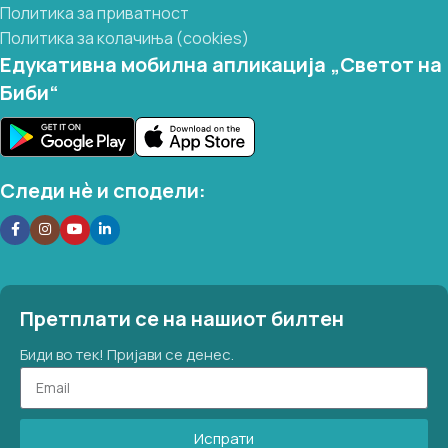
запомнување на буквите.
Политика за приватност
Ова издание е одлично за деца што
Политика за колачиња (cookies)
почнуваат да ги учат буквите, за
Едукативна мобилна апликација „Светот на
развивање фонолошка свесност и за
Биби“
подготвка за читање и пишување, преку
игра и интеракција со омилените ликови.
Следи нѐ и сподели:
Претплати се на нашиот билтен
Биди во тек! Пријави се денес.
Испрати