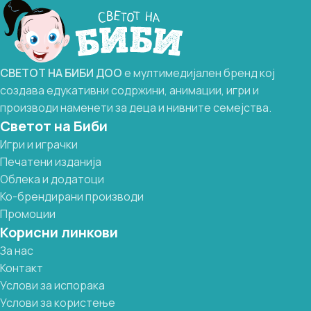
Книгата комбинира слушање на звучни
сигнали со визуелни и тактилни
елементи за поефективно учење и
запомнување. Производот нуди:
СВЕТОТ
НА
БИБИ
ДОО
е мултимедијален бренд кој
-Звучни функции: Секој звук ја
создава едукативни содржини, анимации, игри и
претставува правилната изговорена
производи наменети за деца и нивните семејства.
буква, што му помага на детето да ја
поврзе буквата со нејзиниот звук.
Светот на Биби
-Илустрации со Биби и Боби: Секоја буква
Игри и играчки
има забавни и шарени слики, што ги
Печатени изданија
мотивира децата да учат додека се
Облека и додатоци
забавуваат.
Ко-брендирани производи
-Интерактивно искуство: Сепак,
производот е замислен да биде повеќе од
Промоции
книга — тоа е алатка што ги буди
Корисни линкови
слушните, визуелните и моторичките
За нас
вештини на детето.
Контакт
-Учество на сите сетила: Комбинацијата
на звук и визуелен материјал помага за
Услови за испорака
подобро разбирање и подлабоко
Услови за користење