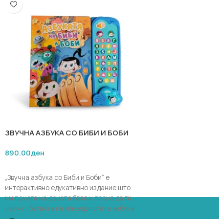
ЗВУЧНА АЗБУКА СО БИБИ И БОБИ
890.00
ден
ДОДАЈ ВО КОШНИЧКА
„Звучна азбука со Биби и Боби“ е
интерактивно едукативно издание што
им помага на децата брзо и лесно да ги
научат буквите на македонската азбука
заедно со омилените херои Биби и Боби.