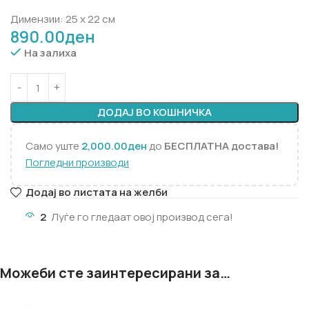
Димензии: 25 x 22 см
890.00
ден
На залиха
ДОДАЈ ВО КОШНИЧКА
Само уште
2,000.00
ден
до
БЕСПЛАТНА достава!
Погледни производи
Додај во листата на желби
2
Луѓе го гледаат овој производ сега!
Можеби сте заинтересирани за…