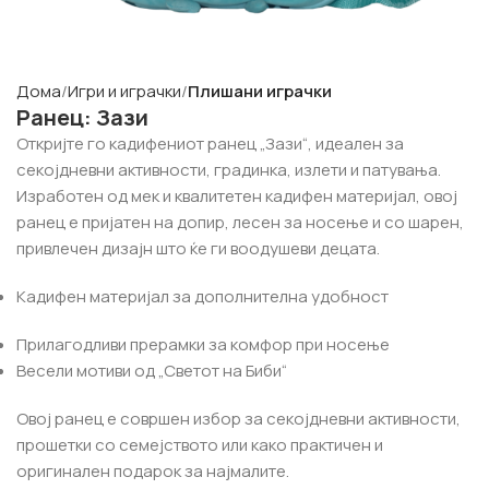
Дома
Игри и играчки
Плишани играчки
Ранец: Зази
Откријте го кадифениот ранец „Зази“, идеален за
секојдневни активности, градинка, излети и патувања.
Изработен од мек и квалитетен кадифен материјал, овој
ранец е пријатен на допир, лесен за носење и со шарен,
привлечен дизајн што ќе ги воодушеви децата.
Кадифен материјал за дополнителна удобност
Прилагодливи прерамки за комфор при носење
Весели мотиви од „Светот на Биби“
Овој ранец е совршен избор за секојдневни активности,
прошетки со семејството или како практичен и
оригинален подарок за најмалите.