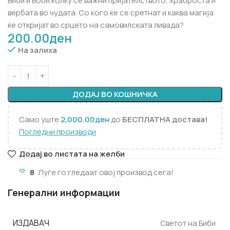
Биби и Боби колку се важни пријателството, храброста и
вербата во чудата. Со кого ќе се сретнат и каква магија
ќе откријат во срцето на самовилската ливада?
200.00
ден
На залиха
ДОДАЈ ВО КОШНИЧКА
Само уште
2,000.00
ден
до
БЕСПЛАТНА достава!
Погледни производи
Додај во листата на желби
8
Луѓе го гледаат овој производ сега!
Генерални информации
ИЗДАВАЧ
Светот на Биби