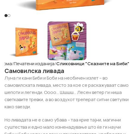
Дома
Печатени изданија
Сликовници "Сказните на Биби"
Самовилска ливада
Луна ги кани Биби и Боби на необичен излет – во
самовилската ливада, место за кое се раскажуваат само
шепоти и легенди. Оооо… Шшшш… Лесен ветер ги ниша
светкавите тревки, а во воздухот треперат ситни светулки
како ѕвезди.
Но ливадата не е само убава – таа крие тајни, магични
суштества и едно мало изненадување што ќе ги научи