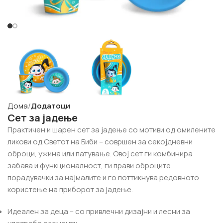
Дома
Додатоци
Сет за јадење
Практичен и шарен сет за јадење со мотиви од омилените
ликови од Светот на Биби – совршен за секојдневни
оброци, ужина или патување. Овој сет ги комбинира
забава и функционалност, ги прави оброците
порадувачки за најмалите и го поттикнува редовното
користење на приборот за јадење.
Идеален за деца – со привлечни дизајни и лесни за