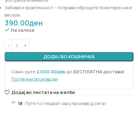
употреба елементи.
Забава и практичност – ги прави оброците поинтересни и
весели.
390.00
ден
На залиха
ДОДАЈ ВО КОШНИЧКА
Само уште
2,000.00
ден
до
БЕСПЛАТНА достава!
Погледни производи
Додај во листата на желби
18
Луѓе го гледаат овој производ сега!