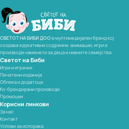
преврти, запомни и пронајди ги паровите!
едноставни и лесно 
децата ќе научат как
зошто е важно секој 
неверојатно способн
работи.
СВЕТОТ
НА
БИБИ
ДОО
е мултимедијален бренд кој
- Поттикнува љубопи
создава едукативни содржини, анимации, игри и
разбирање на сопств
- Одлична за деца ко
производи наменети за деца и нивните семејства.
истражуваат и учат
Светот на Биби
- Одличен подарок ш
Игри и играчки
учење
Печатени изданија
Облека и додатоци
Ко-брендирани производи
Промоции
Корисни линкови
За нас
Контакт
Услови за испорака