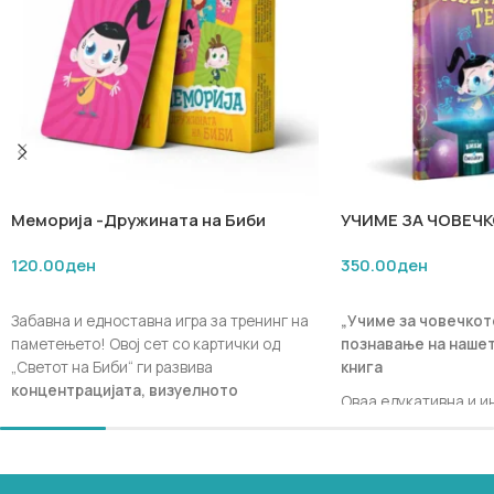
Меморија -Дружината на Биби
УЧИМЕ ЗА ЧОВЕЧ
(мини игри)
120.00
ден
350.00
ден
ДОДАЈ ВО КОШНИЧКА
ДОДАЈ ВО КОШНИЧ
Забавна и едноставна игра за тренинг на
„Учиме за човечкот
паметењето! Овој сет со картички од
познавање на нашет
„Светот на Биби“ ги развива
книга
концентрацијата, визуелното
Оваа едукативна и и
паметење и вниманието
додека
со интересни факти 
играчите бараат парови. Идеална е за
воведува децата во с
деца, за семејни игри или како лесна
најчудесниот „машин
забава на патување — едноставно
постои —
човечкото