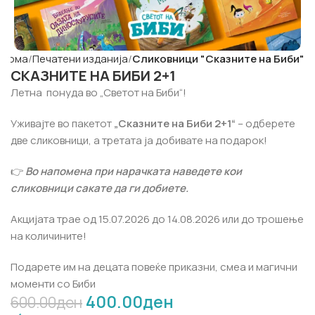
Дома
Печатени изданија
Сликовници "Сказните на Биби"
СКАЗНИТЕ НА БИБИ 2+1
Летна понуда во „Светот на Биби“!
Уживајте во пакетот
„Сказните на Биби 2+1“
– одберете
две сликовници, а третата ја добивате на подарок!
👉
Во напомена при нарачката наведете кои
сликовници сакате да ги добиете.
Акцијата трае од 15.07.2026 до 14.08.2026 или до трошење
на количините!
Подарете им на децата повеќе приказни, смеа и магични
моменти со Биби
400.00
ден
600.00
ден