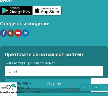
Следи нѐ и сподели:
Претплати се на нашиот билтен
Биди во тек! Пријави се денес.
Ваучер 6
Испрати
На
0
490.00
ден
месеци
залиха
(video.bibi.mk)
иста на желби
Мени
Кошничка
©
2026
Светот на Биби™. Сите права задржани. Designed by
DC Creative Solutions