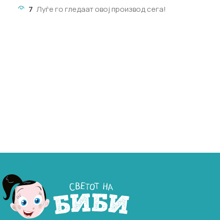
7
Луѓе го гледаат овој производ сега!