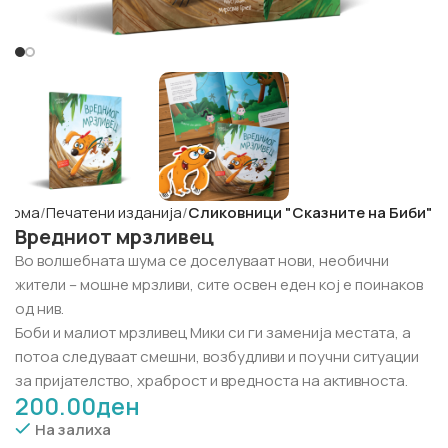
Дома
Печатени изданија
Сликовници "Сказните на Биби"
Вредниот мрзливец
Во волшебната шума се доселуваат нови, необични
жители – мошне мрзливи, сите освен еден кој е поинаков
од нив.
Боби и малиот мрзливец Мики си ги заменија местата, а
потоа следуваат смешни, возбудливи и поучни ситуации
за пријателство, храброст и вредноста на активноста.
200.00
ден
На залиха