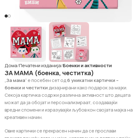
Дома
Печатени изданија
Боенки и активности
ЗА МАМА (боенка, честитка)
„
За мама
“ е посебен сет од
6 уникатни картички –
боенки и честитки
дизајнирани како подарок за мајки.
Секоја картичка содржи различна активност што децата
можат да ја обојат и персонализираат, создавајќи
вредни спомени и изразувајќи љубов кон својата мајка на
креативен начин.
Овие картички се прекрасен начин да се прослави