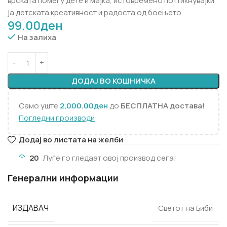
врската помеѓу дете и мајка, истовремено поттикнувајќи
ја детската креативност и радоста од боењето.
99.00
ден
На залиха
ДОДАЈ ВО КОШНИЧКА
Само уште
2,000.00
ден
до
БЕСПЛАТНА достава!
Погледни производи
Додај во листата на желби
20
Луѓе го гледаат овој производ сега!
Генерални информации
ИЗДАВАЧ
Светот на Биби