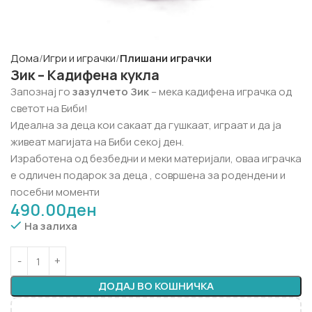
Дома
Игри и играчки
Плишани играчки
Зик – Кадифена кукла
Запознај го
зазулчето Зик
– мека кадифена играчка од
светот на Биби!
Идеална за деца кои сакаат да гушкаат, играат и да ја
живеат магијата на Биби секој ден.
Изработена од безбедни и меки материјали, оваа играчка
е одличен подарок за деца , совршена за родендени и
посебни моменти
490.00
ден
На залиха
ДОДАЈ ВО КОШНИЧКА